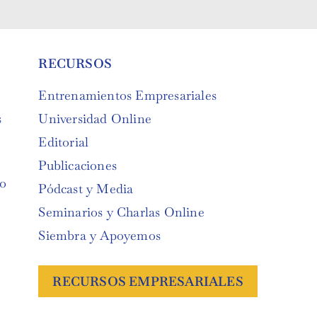
RECURSOS
Entrenamientos Empresariales
s
Universidad Online
o
Editorial
Susana 
cánica y Química
Profesional en 
Publicaciones
o
ánica y Química, con énfasis en
Ingeniera Indus
Pódcast y Media
 la Industria Pesada Equipos y
Análisis y Gesti
rcados, Mentor y Asesor con más de
Comunicacione
Seminarios y Charlas Online
Siembra y Apoyemos
RECURSOS EMPRESARIALES