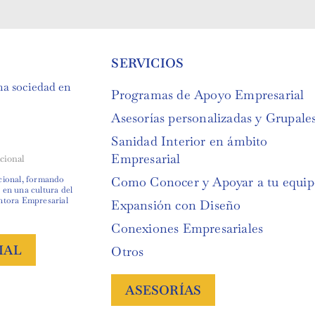
SERVICIOS
una sociedad en
Programas de Apoyo Empresarial
Asesorías personalizadas y Grupale
Sanidad Interior en ámbito
Anthony Delgad
Empresarial
cional
Profesional en Ingeniería Me
cional, formando
Como Conocer y Apoyar a tu equip
Profesional en Ingeniería Mec
en una cultura del
Administración de Recursos en
ntora Empresarial
Consumibles y Análisis de Me
Expansión con Diseño
35 años de Experiencia
Conexiones Empresariales
IAL
Otros
ASESORÍAS